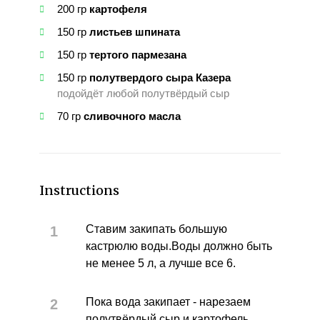
200
гр
картофеля
150
гр
листьев шпината
150
гр
тертого пармезана
150
гр
полутвердого сыра Казера
подойдёт любой полутвёрдый сыр
70
гр
сливочного масла
Instructions
Ставим закипать большую
кастрюлю воды.Воды должно быть
не менее 5 л, а лучше все 6.
Пока вода закипает - нарезаем
полутвёрдый сыр и картофель