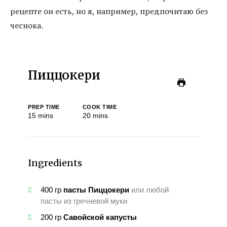
рецепте он есть, но я, например, предпочитаю без
чеснока.
Пиццокери
PREP TIME
COOK TIME
15
mins
20
mins
Ingredients
400
гр
пасты Пиццокери
или любой
пасты из гречневой муки
200
гр
Савойской капусты