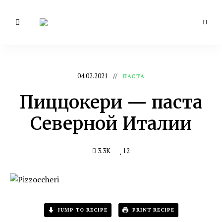
Мой
Кухня
вкусный
блог
итальянской
домохозяйки
04.02.2021
ПАСТА
Пиццокери — паста
Северной Италии
3.3K
12
JUMP TO RECIPE
PRINT RECIPE