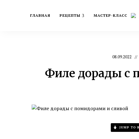
ГЛАВНАЯ
РЕЦЕПТЫ
МАСТЕР-КЛАСС
Мо
вку
бло
и
д
08.09.2022
Филе дорады с 
JUMP TO R