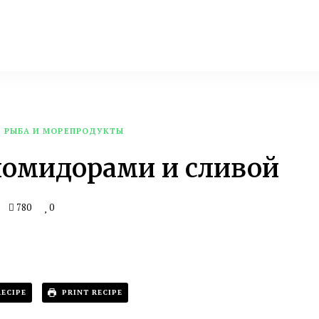
й
Кухня
сный
г
тальянской
омохозяйки
РЫБА И МОРЕПРОДУКТЫ
помидорами и сливой
780
0
ECIPE
PRINT RECIPE