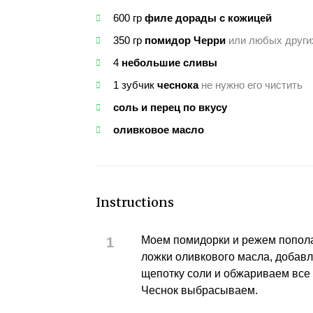
600
гр
филе дорады с кожицей
350
гр
помидор Черри
или любых други
4
небольшие сливы
1
зубчик
чеснока
не нужно его чистить
соль и перец по вкусу
оливковое масло
Instructions
Моем помидорки и режем попола
ложки оливкового масла, добавл
щепотку соли и обжариваем все
Чеснок выбрасываем.