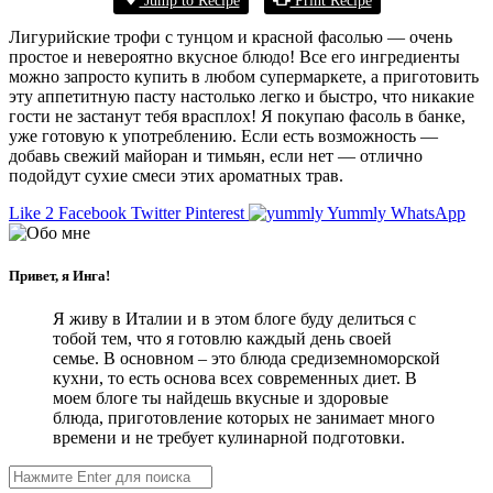
Лигурийские трофи с тунцом и красной фасолью — очень
простое и невероятно вкусное блюдо! Все его ингредиенты
можно запросто купить в любом супермаркете, а приготовить
эту аппетитную пасту настолько легко и быстро, что никакие
гости не застанут тебя врасплох! Я покупаю фасоль в банке,
уже готовую к употреблению. Если есть возможность —
добавь свежий майоран и тимьян, если нет — отлично
подойдут сухие смеси этих ароматных трав.
Like
2
Facebook
Twitter
Pinterest
Yummly
WhatsApp
Привет, я Инга!
Я живу в Италии и в этом блоге буду делиться с
тобой тем, что я готовлю каждый день своей
семье. В основном – это блюда средиземноморской
кухни, то есть основа всех современных диет. В
моем блоге ты найдешь вкусные и здоровые
блюда, приготовление которых не занимает много
времени и не требует кулинарной подготовки.