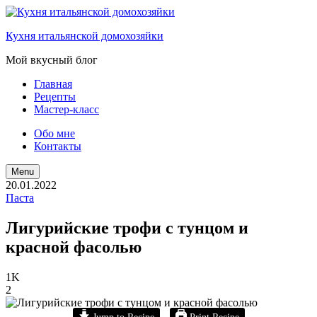
Кухня итальянской домохозяйки
Мой вкусный блог
Главная
Рецепты
Мастер-класс
Обо мне
Контакты
Поиск
Menu
20.01.2022
Паста
Лигурийские трофи с тунцом и
красной фасолью
1K
2
Jump to Recipe
Print Recipe